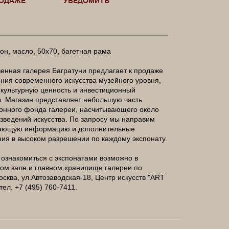
РОДАЖЕ
УВЕДОМИТЬ
е
тон, масло, 50х70, багетная рама
енная галерея Багратуни предлагает к продаже
ния современного искусства музейного уровня,
ультурную ценность и инвестиционный
. Магазин представляет небольшую часть
онного фонда галереи, насчитывающего около
зведений искусства. По запросу мы направим
ающую информацию и дополнительные
ия в высоком разрешении по каждому экспонату.
ознакомиться с экспонатами возможно в
ом зале и главном хранилище галереи по
осква, ул.Автозаводская-18, Центр искусств "ART
тел. +7 (495) 760-7411.
_____________________________________________