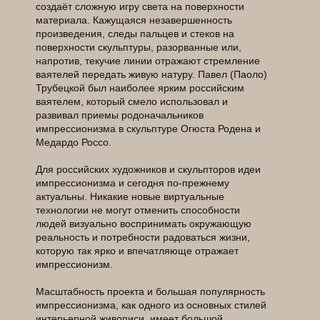
создаёт сложную игру света на поверхности
материала. Кажущаяся незавершенность
произведения, следы пальцев и стеков на
поверхности скульптуры, разорванные или,
напротив, текучие линии отражают стремление
ваятелей передать живую натуру. Павел (Паоло)
Трубецкой был наиболее ярким российским
ваятелем, который смело использовал и
развивал приемы родоначальников
импрессионизма в скульптуре Огюста Родена и
Медардо Россо.
Для российских художников и скульпторов идеи
импрессионизма и сегодня по-прежнему
актуальны. Никакие новые виртуальные
технологии не могут отменить способности
людей визуально воспринимать окружающую
реальность и потребности радоваться жизни,
которую так ярко и впечатляюще отражает
импрессионизм.
Масштабность проекта и большая популярность
импрессионизма, как одного из основных стилей
интерьерной живописи, имеет большой