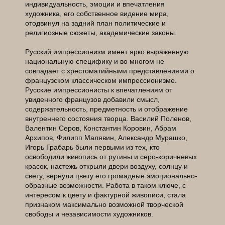
индивидуальность, эмоции и впечатления
художника, его собственное видение мира,
отодвинул на задний план политические и
религиозные сюжеты, академические законы.
Русский импрессионизм имеет ярко выраженную
национальную специфику и во многом не
совпадает с хрестоматийными представлениями о
французском классическом импрессионизме.
Русские импрессионисты к впечатлениям от
увиденного французов добавили смысл,
содержательность, предметность и отображение
внутреннего состояния творца. Василий Поленов,
Валентин Серов, Константин Коровин, Абрам
Архипов, Филипп Малявин, Александр Мурашко,
Игорь Грабарь были первыми из тех, кто
освободили живопись от рутины и серо-коричневых
красок, настежь открыли двери воздуху, солнцу и
свету, вернули цвету его громадные эмоционально-
образные возможности. Работа в таком ключе, с
интересом к цвету и фактурной живописи, стала
признаком максимально возможной творческой
свободы и независимости художников.