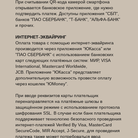
При считывании QR-кода камерой смартфона
открывается банковское приложение, где нужно
подтвердить платеж. Доступны приложения "СБП",
банков "ПАО СБЕРБАНК", "Т-БАНК", "АЛЬФА-БАНК"
и прочих.
ИНТЕРНЕТ-ЭКВАЙРИНГ
Оплата товара с помощью интернет-эквайринга
производится через приложения "ЮКасса" или
"ПАО СБЕРБАНК" с использованием банковских
карт следующих платёжных систем: МИР, VISA
International, Mastercard Worldwide,
JCB. Приложение "ЮКасса" представляет
дополнительную возможность провести оплату
через кошелек "ЮMoney".
При вводе реквизитов карты плательщик
перенаправляется на платёжные шлюзы в
защищённом режиме с использованием протокола
шифрования SSL. В случае если банк плательщика
поддерживает технологию безопасного проведения
интернет-платежей Verified By Visa, MasterCard
SecureCode, MIR Accept, J-Secure, для проведения
платежа также может потребоваться ввод