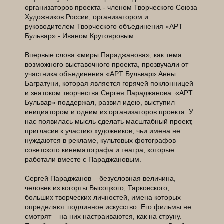
организаторов проекта - членом Творческого Союза
Художников России, организатором и
руководителем Творческого объединения «AРT
Бульвар» - Иваном Крутояровым.
Впервые слова «миры Параджанова», как тема
возможного выставочного проекта, прозвучали от
участника объединения «AРT Бульвар» Анны
Багратуни, которая является горячей поклонницей
и знатоком творчества Сергея Параджанова. «AРT
Бульвар» поддержал, развил идею, выступил
инициатором и одним из организаторов проекта. У
нас появилась мысль сделать масштабный проект,
пригласив к участию художников, чьи имена не
нуждаются в рекламе, культовых фотографов
советского кинематографа и театра, которые
работали вместе с Параджановым.
Сергей Параджанов – безусловная величина,
человек из когорты Высоцкого, Тарковского,
больших творческих личностей, имена которых
определяют подлинное искусство. Его фильмы не
смотрят – на них настраиваются, как на струну.