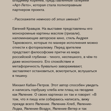
Владимир Коренев, представленные галереей
«Арт-Лето», которая стала полноправным
партнером проекта.
- Расскажете немного об этих именах?
Евгений Кравцов. На выставке представлены его
монохромные картины маслом (гризали),
напоминающие авторское кино, стиль Андрея
Тарковского, которые по манере исполнения можно
отнести к фотореализму. Перед зрителем
предстают философские притчи из мира
российской глубинки - тихого, неспешного, в чём-то
даже монотонного. Его спокойствие и
метафоричность буквально завораживают,
заставляют остановиться, всмотреться, вслушаться
в тишину.
Михаил Кабан-Петров. Этот автор способен увидеть
и написать горбушку хлеба или плащ на гвоздике
как Явление. О своих картинах он так и говорит: «В
том, что я пишу или собираюсь написать, вижу
прежде всего Явление. Явление-Хлеб, Явление-
Лодка, Явление-Воздух, Явление-Ветер и так