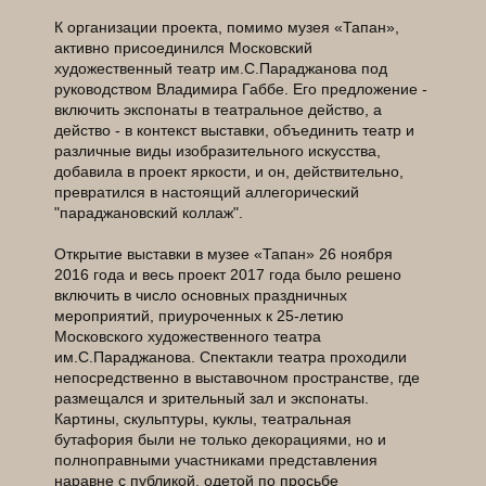
К организации проекта, помимо музея «Тапан»,
активно присоединился Московский
художественный театр им.С.Параджанова под
руководством Владимира Габбе. Его предложение -
включить экспонаты в театральное действо, а
действо - в контекст выставки, объединить театр и
различные виды изобразительного искусства,
добавила в проект яркости, и он, действительно,
превратился в настоящий аллегорический
"параджановский коллаж".
Открытие выставки в музее «Тапан» 26 ноября
2016 года и весь проект 2017 года было решено
включить в число основных праздничных
мероприятий, приуроченных к 25-летию
Московского художественного театра
им.С.Параджанова. Спектакли театра проходили
непосредственно в выставочном пространстве, где
размещался и зрительный зал и экспонаты.
Картины, скульптуры, куклы, театральная
бутафория были не только декорациями, но и
полноправными участниками представления
наравне с публикой, одетой по просьбе