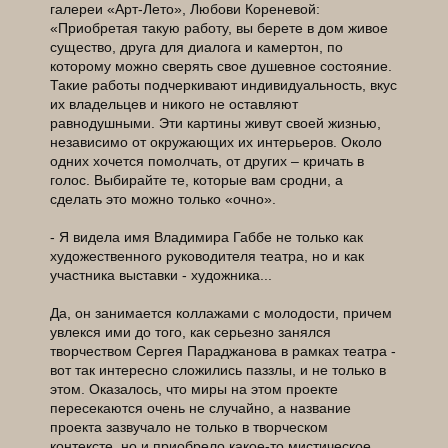
галереи «Арт-Лето», Любови Кореневой:
«Приобретая такую работу, вы берете в дом живое
существо, друга для диалога и камертон, по
которому можно сверять свое душевное состояние.
Такие работы подчеркивают индивидуальность, вкус
их владельцев и никого не оставляют
равнодушными. Эти картины живут своей жизнью,
независимо от окружающих их интерьеров. Около
одних хочется помолчать, от других – кричать в
голос. Выбирайте те, которые вам сродни, а
сделать это можно только «очно».
- Я видела имя Владимира Габбе не только как
художественного руководителя театра, но и как
участника выставки - художника...
Да, он занимается коллажами с молодости, причем
увлекся ими до того, как серьезно занялся
творчеством Сергея Параджанова в рамках театра -
вот так интересно сложились паззлы, и не только в
этом. Оказалось, что миры на этом проекте
пересекаются очень не случайно, а название
проекта зазвучало не только в творческом
контексте, но и приобрело какое-то мистическое