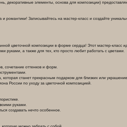
нь, декоративные элементы, основа для композиции) предоставляю
 и романтики! Записывайтесь на мастер-класс и создайте уникаль
нной цветочной композиции в форме сердца! Этот мастер-класс иде
и руками, а также для тех, кто просто любит работать с цветами.
в, сочетание оттенков и форм.
нструментами.
 которая станет прекрасным подарком для близких или украшение
она России по уходу за цветочной композицией.
лористике.
своими руками.
иться создавать нечто особенное.
 которую можно забрать с собой.